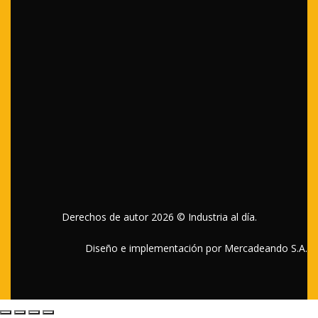
Suscríbete gratuitamente a nuestra revista
Si formas parte del sector industrial, diriges o trabajas en
una empresa del sector y necesitas información permanente
de productos y servicios para el desarrollo de tus proyectos.
¡Solicita la edición digital de Industria al día!
Suscríbete
Derechos de autor 2026 © Industria al día.
Diseño e implementación por Mercadeando S.A.