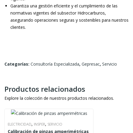
y
Garantiza una gestión eficiente y el cumplimiento de las
sub
normativas vigentes del subsector Hidrocarburos,
sec
asegurando operaciones seguras y sostenibles para nuestros
tori
clientes.
ales
Categorías:
Consultoría Especializada
,
Gepresac
,
Servicio
Productos relacionados
Explore la colección de nuestros productos relacionados.
,
,
ELECTRICIDAD
INSPER
SERVICIO
Calibración de pinzas amperimétricas