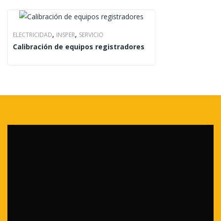
,
,
ELECTRICIDAD
INSPER
SERVICIO
Calibración de equipos registradores
Parque San Martín 241 – Pueblo Libre, Lima, Perú.
+51 999 175 094
+51 978 978 930
+51 14240169
informacion@industriaaldia.com