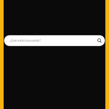
¡Síguenos en nuestras redes sociales!
Mapa del sitio
• Inicio
• Guía de proveedores
• Agenda
• Catálogo de productos
• Noticias
• Suscripción gratuita
• Publicidad
• Anuncia con nosotros
•
Artículos técnicos
•
Publirreportajes