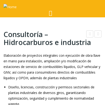
Consultoría –
Hidrocarburos e industria
apa
ons
cita
ulto
ción
ría
Elaboración de proyectos integrales con ejecución de obra llave
cor
–
en mano para instalación, ampliación y/o modificación de
estaciones de servicio de combustibles líquidos, GLP vehicular y
por
Per
GNV, así como para consumidores directos de combustibles
ativ
mis
líquidos y OPDH, además de plantas industriales
a
os
sec
Diseño, licencias, construcción y permisos sectoriales de
plantas industriales de diversos giros, garantizando
tori
optimización, seguridad y cumplimiento de normatividad
ales
vigente.