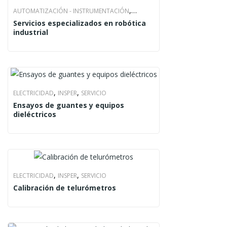
,
AUTOMATIZACIÓN - INSTRUMENTACIÓN
Servicios especializados en robótica
,
MECANOS AUTOMATION
SERVICIO
industrial
,
,
ELECTRICIDAD
INSPER
SERVICIO
Ensayos de guantes y equipos
dieléctricos
,
,
ELECTRICIDAD
INSPER
SERVICIO
Calibración de telurómetros