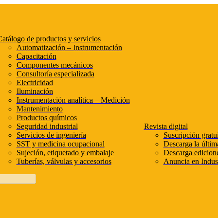
atálogo de productos y servicios
Automatización – Instrumentación
Capacitación
Componentes mecánicos
Consultoría especializada
Electricidad
Iluminación
Instrumentación analítica – Medición
Mantenimiento
Productos químicos
Seguridad industrial
Revista digital
Servicios de ingeniería
Suscripción gratui
SST y medicina ocupacional
Descarga la últim
Sujeción, etiquetado y embalaje
Descarga edicione
Tuberías, válvulas y accesorios
Anuncia en Indust