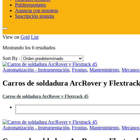
Publirreportajes
Anuncia con nosotros
Suscripción gratuita
View on
Grid
List
Mostrando los 6 resultados
Sort By :
Automatización - Instrumentación
,
Fronius
,
Mantenimiento
,
Mecanos
Carros de soldadura ArcRover y Flextrack
Carros de soldadura ArcRover y Flextrack 45
Automatización - Instrumentación
,
Fronius
,
Mantenimiento
,
Mecanos