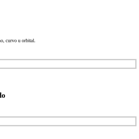
no, curvo u orbital.
do