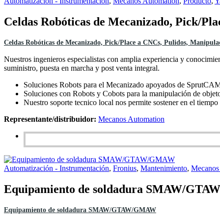
Automatización - Instrumentación
,
Mecanos Automation
,
Producto
,
Y
Celdas Robóticas de Mecanizado, Pick/Pla
Celdas Robóticas de Mecanizado, Pick/Place a CNCs, Pulidos, Manipulac
Nuestros ingenieros especialistas con amplia experiencia y conocimient
suministro, puesta en marcha y post venta integral.
Soluciones Robots para el Mecanizado apoyados de SprutCAM r
Soluciones con Robots y Cobots para la manipulación de objeto
Nuestro soporte tecnico local nos permite sostener en el tiempo 
Representante/distribuidor:
Mecanos Automation
Automatización - Instrumentación
,
Fronius
,
Mantenimiento
,
Mecanos
Equipamiento de soldadura SMAW/GT
Equipamiento de soldadura SMAW/GTAW/GMAW