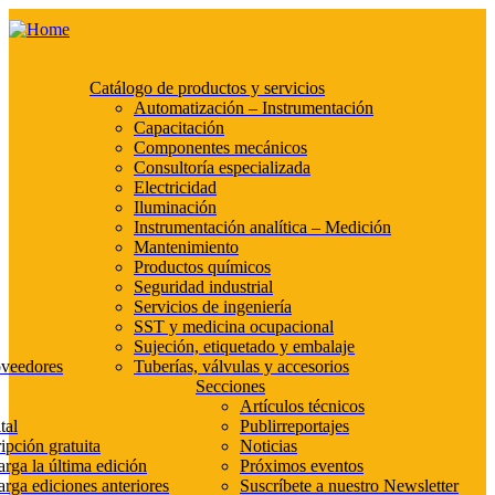
Catálogo de productos y servicios
Automatización – Instrumentación
Capacitación
Componentes mecánicos
Consultoría especializada
Electricidad
Iluminación
Instrumentación analítica – Medición
Mantenimiento
Productos químicos
Seguridad industrial
Servicios de ingeniería
SST y medicina ocupacional
Sujeción, etiquetado y embalaje
oveedores
Tuberías, válvulas y accesorios
Secciones
Artículos técnicos
tal
Publirreportajes
ipción gratuita
Noticias
rga la última edición
Próximos eventos
rga ediciones anteriores
Suscríbete a nuestro Newsletter