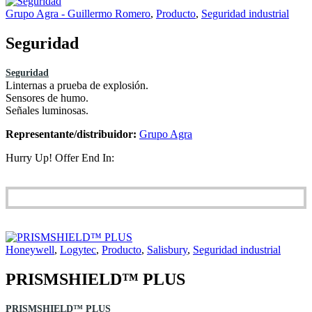
Grupo Agra - Guillermo Romero
,
Producto
,
Seguridad industrial
Seguridad
Seguridad
Linternas a prueba de explosión.
Sensores de humo.
Señales luminosas.
Representante/distribuidor:
Grupo Agra
Hurry Up! Offer End In:
Honeywell
,
Logytec
,
Producto
,
Salisbury
,
Seguridad industrial
PRISMSHIELD™ PLUS
PRISMSHIELD™ PLUS