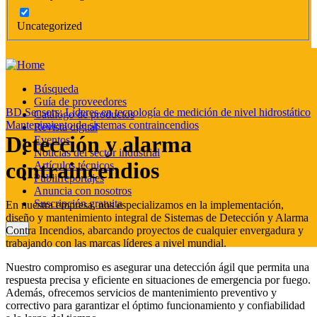
Uncategorized
Búsqueda
Guía de proveedores
BD Sensors: Líderes en tecnología de medición de nivel hidrostático
Catálogo de productos
Mantenimiento de sistemas contraincendios
Revista digital
Detección y alarma
Eventos
Noticias del sector industrial
contraincendios
Artículos técnicos
Publirreportajes
Anuncia con nosotros
Suscripción gratuita
En nuestra empresa, nos especializamos en la implementación,
diseño y mantenimiento integral de Sistemas de Detección y Alarma
Contra Incendios, abarcando proyectos de cualquier envergadura y
trabajando con las marcas líderes a nivel mundial.
Nuestro compromiso es asegurar una detección ágil que permita una
respuesta precisa y eficiente en situaciones de emergencia por fuego.
Además, ofrecemos servicios de mantenimiento preventivo y
correctivo para garantizar el óptimo funcionamiento y confiabilidad