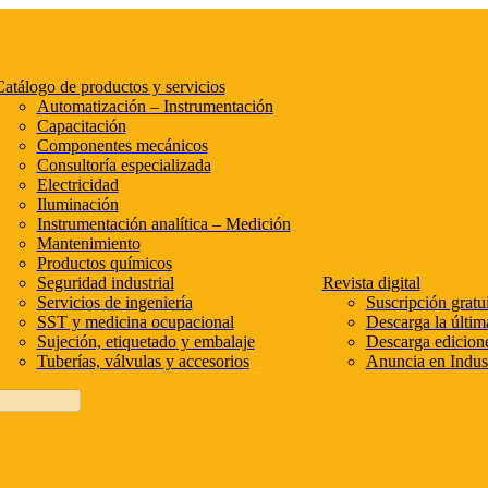
atálogo de productos y servicios
Automatización – Instrumentación
Capacitación
Componentes mecánicos
Consultoría especializada
Electricidad
Iluminación
Instrumentación analítica – Medición
Mantenimiento
Productos químicos
Seguridad industrial
Revista digital
Servicios de ingeniería
Suscripción gratui
SST y medicina ocupacional
Descarga la últim
Sujeción, etiquetado y embalaje
Descarga edicione
Tuberías, válvulas y accesorios
Anuncia en Indust