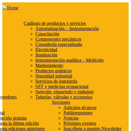
Catálogo de productos y servicios
Automatización – Instrumentación
Capacitación
Componentes mecánicos
Consultoría especializada
Electricidad
Iluminación
Instrumentación analítica – Medición
Mantenimiento
Productos químicos
Seguridad industrial
Servicios de ingeniería
SST y medicina ocupacional
Sujeción, etiquetado y embalaje
oveedores
Tuberías, válvulas y accesorios
Secciones
Artículos técnicos
tal
Publirreportajes
ipción gratuita
Noticias
rga la última edición
Próximos eventos
rga ediciones anteriores
Suscríbete a nuestro Newsletter