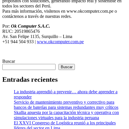
propósitos con soluciones, generando impacto real y sostenible en
todos los sectores del Perú.
Para más información, visítenos en www.okcomputer.com.pe o
contáctenos a través de nuestras redes.
Por:
Ok Computer S.A.C.
RUC: 20519865476
Av. San Felipe 1135, Surquillo – Lima
+51 944 504 933 |
www.okcomputer.com.pe
Buscar
Buscar
Entradas recientes
La industria aprendió a prevenir… ahora debe aprender a
responder
Servicio de mantenimiento preventivo y correctivo para
bancos de baterías para sistemas redundantes muy críticos
Skallia apuesta por la capacitación técnica y operativa con
simulaciones virtuales para la industria peruana
El XXVI Congreso de Logística reunió a los principales
líderes del sector en Lima