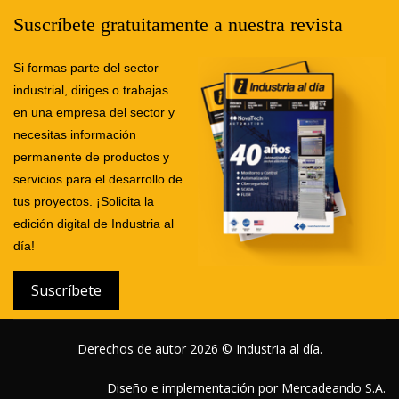
Suscríbete gratuitamente a nuestra revista
Si formas parte del sector
industrial, diriges o trabajas
en una empresa del sector y
necesitas información
permanente de productos y
servicios para el desarrollo de
tus proyectos. ¡Solicita la
edición digital de Industria al
día!
Suscríbete
Derechos de autor 2026 © Industria al día.
Diseño e implementación por Mercadeando S.A.