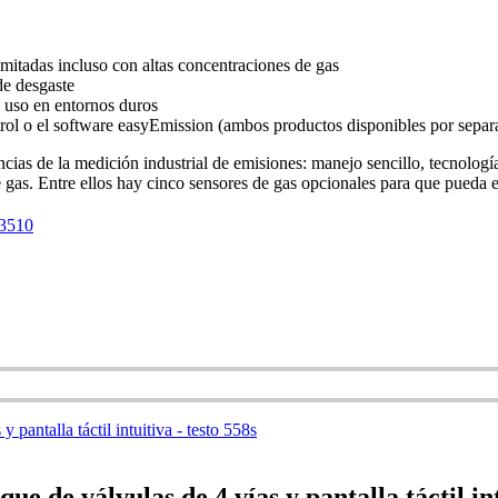
mitadas incluso con altas concentraciones de gas
de desgaste
l uso en entornos duros
ntrol o el software easyEmission (ambos productos disponibles por separ
cias de la medición industrial de emisiones: manejo sencillo, tecnologí
de gas. Entre ellos hay cinco sensores de gas opcionales para que pued
-3510
ue de válvulas de 4 vías y pantalla táctil int