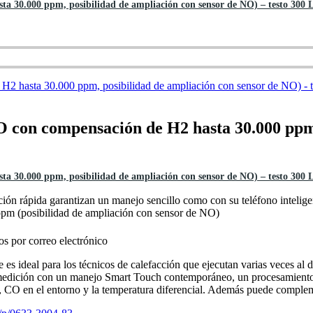
a 30.000 ppm, posibilidad de ampliación con sensor de NO) – testo 300 L
O con compensación de H2 hasta 30.000 ppm,
a 30.000 ppm, posibilidad de ampliación con sensor de NO) – testo 300 L
ción rápida garantizan un manejo sencillo como con su teléfono intelige
pm (posibilidad de ampliación con sensor de NO)
os por correo electrónico
s ideal para los técnicos de calefacción que ejecutan varias veces al d
 medición con un manejo Smart Touch contemporáneo, un procesamiento r
ón, CO en el entorno y la temperatura diferencial. Además puede compl