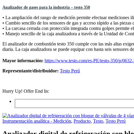
Analizador de gases para la industria – testo 350
• La ampliación del rango de medición permite efectuar mediciones ili
• Cambio sencillo de los sensores de gas y acceso rápido a las piezas 
• La carcasa cerrada con protección integrada contra golpes permite e
• Manejo sencillo de la caja analizadora a través de la Unidad de Co
El analizador de combustión testo 350 cumple con las más altas exigen
diaria. La caja analizadora se puede equipar con hasta seis sensores 
Mayor información:
https://www.testo.com/es-PE/testo-350/p/0632
Representante/distribuidor:
Testo Perú
Hurry Up! Offer End In:
Instrumentación analítica - Medición
,
Producto
,
Testo
,
Testo Perú
Analizador digital de refrigeración con bloq