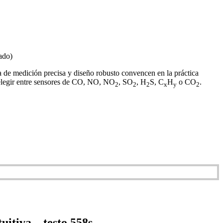
ado)
a de medición precisa y diseño robusto convencen en la práctica
a elegir entre sensores de CO, NO, NO
, SO
, H
S, C
H
o CO
.
2
2
2
x
y
2
uitiva – testo 558s