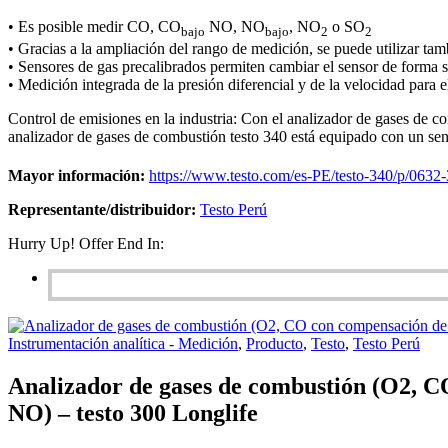
• Es posible medir CO, CO
NO, NO
, NO
o SO
bajo
bajo
2
2
• Gracias a la ampliación del rango de medición, se puede utilizar ta
• Sensores de gas precalibrados permiten cambiar el sensor de forma s
• Medición integrada de la presión diferencial y de la velocidad para e
Control de emisiones en la industria: Con el analizador de gases de c
analizador de gases de combustión testo 340 está equipado con un se
Mayor información:
https://www.testo.com/es-PE/testo-340/p/0632
Representante/distribuidor:
Testo Perú
Hurry Up! Offer End In:
Instrumentación analítica - Medición
,
Producto
,
Testo
,
Testo Perú
Analizador de gases de combustión (O2, C
NO) – testo 300 Longlife