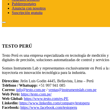
Publirreportajes
Anuncia con nosotros
Suscripción gratuita
TESTO PERÚ
Testo Perú es una empresa especializada en tecnología de medición y
digitales de precisión, soluciones automatizadas de control y servicio
Somos Instruments Lab y representamos exclusivamente en Perú a la 
trayectoria en innovación tecnológica para la industria.
Dirección:
Jirón Luis Godin 4445, Bellavista, Lima – Perú
Teléfono / Whatsapp:
+51 997 941 085
Correo:
info@testo.com.pe
/
ventas@instrumentslab.com.pe
Web Perú:
https://testo.com.pe/
Web Global:
https://www.testo.com/es-PE
Linkedin:
https://www.linkedin.com/company/testoperu
Facebook:
https://www.facebook.com/testoperu