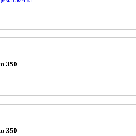
e/p/0633-3004-83
to 350
to 350