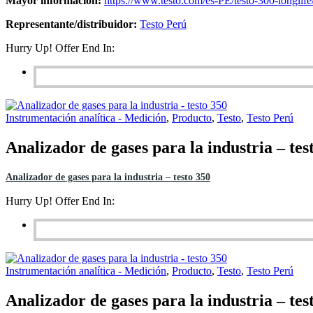
Mayor información:
https://www.testo.com/es-PE/testo-300-longlif
Representante/distribuidor:
Testo Perú
Hurry Up! Offer End In:
Instrumentación analítica - Medición
,
Producto
,
Testo
,
Testo Perú
Analizador de gases para la industria – tes
Analizador de gases para la industria – testo 350
Hurry Up! Offer End In:
Instrumentación analítica - Medición
,
Producto
,
Testo
,
Testo Perú
Analizador de gases para la industria – tes