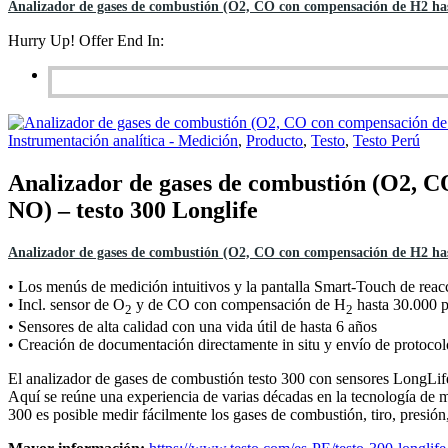
Analizador de gases de combustión (O2, CO con compensación de H2 hast
Hurry Up! Offer End In:
Instrumentación analítica - Medición
,
Producto
,
Testo
,
Testo Perú
Analizador de gases de combustión (O2, C
NO) – testo 300 Longlife
Analizador de gases de combustión (O2, CO con compensación de H2 hast
• Los menús de medición intuitivos y la pantalla Smart-Touch de reac
• Incl. sensor de O
y de CO con compensación de H
hasta 30.000 p
2
2
• Sensores de alta calidad con una vida útil de hasta 6 años
• Creación de documentación directamente in situ y envío de protocol
El analizador de gases de combustión testo 300 con sensores LongLife e
Aquí se reúne una experiencia de varias décadas en la tecnología de
300 es posible medir fácilmente los gases de combustión, tiro, presi