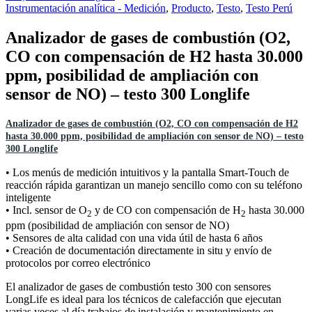
Instrumentación analítica - Medición
,
Producto
,
Testo
,
Testo Perú
Analizador de gases de combustión (O2,
CO con compensación de H2 hasta 30.000
ppm, posibilidad de ampliación con
sensor de NO) – testo 300 Longlife
Analizador de gases de combustión (O2, CO con compensación de H2
hasta 30.000 ppm, posibilidad de ampliación con sensor de NO) – testo
300 Longlife
• Los menús de medición intuitivos y la pantalla Smart-Touch de
reacción rápida garantizan un manejo sencillo como con su teléfono
inteligente
• Incl. sensor de O
y de CO con compensación de H
hasta 30.000
2
2
ppm (posibilidad de ampliación con sensor de NO)
• Sensores de alta calidad con una vida útil de hasta 6 años
• Creación de documentación directamente in situ y envío de
protocolos por correo electrónico
El analizador de gases de combustión testo 300 con sensores
LongLife es ideal para los técnicos de calefacción que ejecutan
varias veces al día trabajos de instalación y mantenimiento en