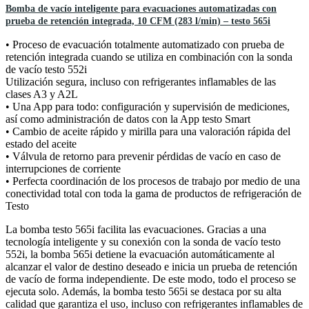
Bomba de vacío inteligente para evacuaciones automatizadas con
prueba de retención integrada, 10 CFM (283 l/min) – testo 565i
• Proceso de evacuación totalmente automatizado con prueba de
retención integrada cuando se utiliza en combinación con la sonda
de vacío testo 552i
Utilización segura, incluso con refrigerantes inflamables de las
clases A3 y A2L
• Una App para todo: configuración y supervisión de mediciones,
así como administración de datos con la App testo Smart
• Cambio de aceite rápido y mirilla para una valoración rápida del
estado del aceite
• Válvula de retorno para prevenir pérdidas de vacío en caso de
interrupciones de corriente
• Perfecta coordinación de los procesos de trabajo por medio de una
conectividad total con toda la gama de productos de refrigeración de
Testo
La bomba testo 565i facilita las evacuaciones. Gracias a una
tecnología inteligente y su conexión con la sonda de vacío testo
552i, la bomba 565i detiene la evacuación automáticamente al
alcanzar el valor de destino deseado e inicia un prueba de retención
de vacío de forma independiente. De este modo, todo el proceso se
ejecuta solo. Además, la bomba testo 565i se destaca por su alta
calidad que garantiza el uso, incluso con refrigerantes inflamables de