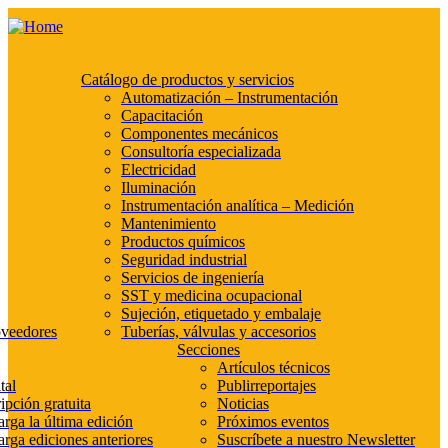
Catálogo de productos y servicios
Automatización – Instrumentación
Capacitación
Componentes mecánicos
Consultoría especializada
Electricidad
Iluminación
Instrumentación analítica – Medición
Mantenimiento
Productos químicos
Seguridad industrial
Servicios de ingeniería
SST y medicina ocupacional
Sujeción, etiquetado y embalaje
oveedores
Tuberías, válvulas y accesorios
Secciones
Artículos técnicos
tal
Publirreportajes
ipción gratuita
Noticias
rga la última edición
Próximos eventos
rga ediciones anteriores
Suscríbete a nuestro Newsletter