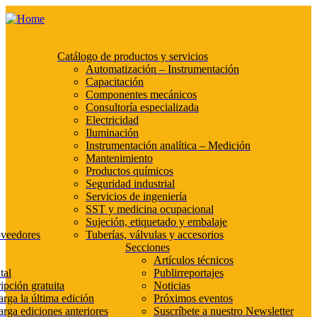
Catálogo de productos y servicios
Automatización – Instrumentación
Capacitación
Componentes mecánicos
Consultoría especializada
Electricidad
Iluminación
Instrumentación analítica – Medición
Mantenimiento
Productos químicos
Seguridad industrial
Servicios de ingeniería
SST y medicina ocupacional
Sujeción, etiquetado y embalaje
oveedores
Tuberías, válvulas y accesorios
Secciones
Artículos técnicos
tal
Publirreportajes
ipción gratuita
Noticias
rga la última edición
Próximos eventos
rga ediciones anteriores
Suscríbete a nuestro Newsletter