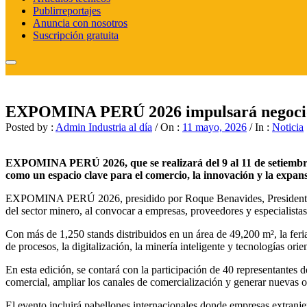
Publirreportajes
Anuncia con nosotros
Suscripción gratuita
EXPOMINA PERÚ 2026 impulsará negocios 
Posted by :
Admin Industria al día
/
On :
11 mayo, 2026
/
In :
Noticia
EXPOMINA PERÚ 2026, que se realizará del 9 al 11 de setiembre 
como un espacio clave para el comercio, la innovación y la expan
EXPOMINA PERÚ 2026, presidido por Roque Benavides, Presidente Ej
del sector minero, al convocar a empresas, proveedores y especialista
Con más de 1,250 stands distribuidos en un área de 49,200 m², la feria
de procesos, la digitalización, la minería inteligente y tecnologías ori
En esta edición, se contará con la participación de 40 representantes 
comercial, ampliar los canales de comercialización y generar nuevas 
El evento incluirá pabellones internacionales donde empresas extranje