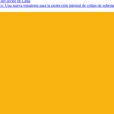
 del sector en Lima
o: Una nueva estrategia para la protección integral de celdas de subest