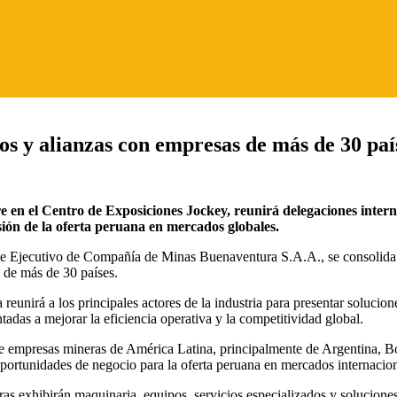
y alianzas con empresas de más de 30 paí
en el Centro de Exposiciones Jockey, reunirá delegaciones interna
sión de la oferta peruana en mercados globales.
ecutivo de Compañía de Minas Buenaventura S.A.A., se consolida com
s de más de 30 países.
 reunirá a los principales actores de la industria para presentar soluci
entadas a mejorar la eficiencia operativa y la competitividad global.
de empresas mineras de América Latina, principalmente de Argentina, Bol
oportunidades de negocio para la oferta peruana en mercados internacion
ras exhibirán maquinaria, equipos, servicios especializados y solucione