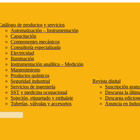
atálogo de productos y servicios
Automatización – Instrumentación
Capacitación
Componentes mecánicos
Consultoría especializada
Electricidad
Iluminación
Instrumentación analítica – Medición
Mantenimiento
Productos químicos
Seguridad industrial
Revista digital
Servicios de ingeniería
Suscripción gratui
SST y medicina ocupacional
Descarga la últim
Sujeción, etiquetado y embalaje
Descarga edicione
Tuberías, válvulas y accesorios
Anuncia en Indust