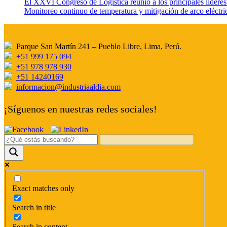
El XXVI Congreso de Logística reunió a los principales líderes
Monitoreo continuo de temperatura y mitigación de arco eléctric
Parque San Martín 241 – Pueblo Libre, Lima, Perú.
+51 999 175 094
+51 978 978 930
+51 14240169
informacion@industriaaldia.com
¡Síguenos en nuestras redes sociales!
Exact matches only
Search in title
Search in content