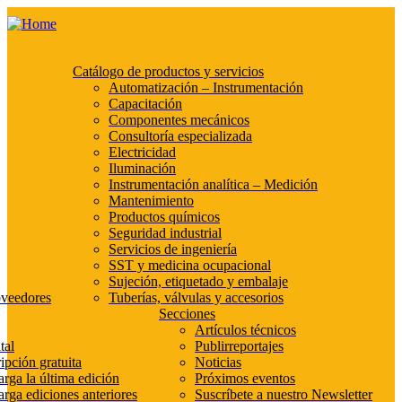
Catálogo de productos y servicios
Automatización – Instrumentación
Capacitación
Componentes mecánicos
Consultoría especializada
Electricidad
Iluminación
Instrumentación analítica – Medición
Mantenimiento
Productos químicos
Seguridad industrial
Servicios de ingeniería
SST y medicina ocupacional
Sujeción, etiquetado y embalaje
oveedores
Tuberías, válvulas y accesorios
Secciones
Artículos técnicos
tal
Publirreportajes
ipción gratuita
Noticias
rga la última edición
Próximos eventos
rga ediciones anteriores
Suscríbete a nuestro Newsletter