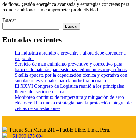
de flotas, gestión energética avanzada y estrategias concretas para
reducir emisiones sin comprometer productividad.
Buscar
Buscar
Entradas recientes
La industria aprendió a prevenir… ahora debe aprender a
responder
Servicio de mantenimiento preventivo y correctivo para
bancos de baterías para sistemas redundantes muy críticos
Skallia apuesta por la capacitación técnica y operativa con
simulaciones virtuales para la industria peruana
El XXVI Congreso de Logística reunió a los principales
líderes del sector en Lima
Monitoreo continuo de temperatura y mitigación de arco
eléctrico: Una nueva estrategia para la protección integral de
celdas de subestaciones
Parque San Martín 241 – Pueblo Libre, Lima, Perú.
+51 999 175 094