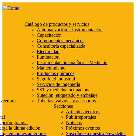
Catálogo de productos y servicios
Automatización – Instrumentación
Capacitación
Componentes mecánicos
Consultoría especializada
Electricidad
Iluminación
Instrumentación analítica – Medición
Mantenimiento
Productos químicos
Seguridad industrial
Servicios de ingeniería
SST y medicina ocupacional
Sujeción, etiquetado y embalaje
oveedores
Tuberías, válvulas y accesorios
Secciones
Artículos técnicos
tal
Publirreportajes
ipción gratuita
Noticias
rga la última edición
Próximos eventos
rga ediciones anteriores
Suscríbete a nuestro Newsletter