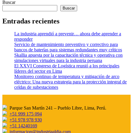
Buscar
Buscar
Entradas recientes
La industria aprendió a prevenir… ahora debe aprender a
responder
Servicio de mantenimiento preventivo y correctivo para
bancos de baterías para sistemas redundantes muy críticos
Skallia apuesta por la capacitación técnica y operativa con
simulaciones virtuales para la industria peruana
El XXVI Congreso de Logística reunió a los principales
líderes del sector en Lima
Monitoreo continuo de temperatura y mitigación de arco
eléctrico: Una nueva estrategia para la protección integral de
celdas de subestaciones
Parque San Martín 241 – Pueblo Libre, Lima, Perú.
+51 999 175 094
+51 978 978 930
+51 14240169
informacion@industriaaldia.com