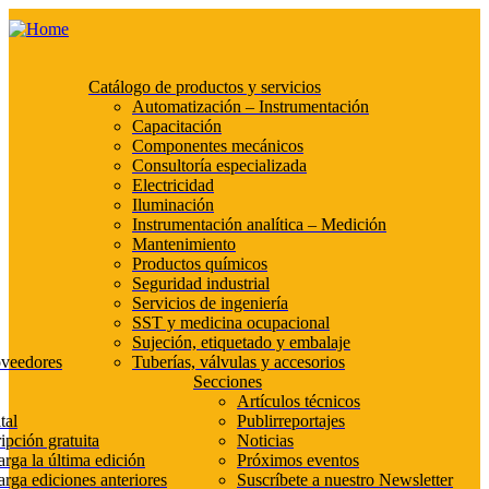
Catálogo de productos y servicios
Automatización – Instrumentación
Capacitación
Componentes mecánicos
Consultoría especializada
Electricidad
Iluminación
Instrumentación analítica – Medición
Mantenimiento
Productos químicos
Seguridad industrial
Servicios de ingeniería
SST y medicina ocupacional
Sujeción, etiquetado y embalaje
oveedores
Tuberías, válvulas y accesorios
Secciones
Artículos técnicos
tal
Publirreportajes
ipción gratuita
Noticias
rga la última edición
Próximos eventos
rga ediciones anteriores
Suscríbete a nuestro Newsletter