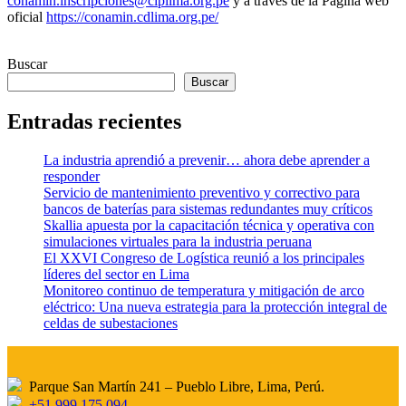
conamin.inscripciones@ciplima.org.pe
y a través de la Página web
oficial
https://conamin.cdlima.org.pe/
Buscar
Buscar
Entradas recientes
La industria aprendió a prevenir… ahora debe aprender a
responder
Servicio de mantenimiento preventivo y correctivo para
bancos de baterías para sistemas redundantes muy críticos
Skallia apuesta por la capacitación técnica y operativa con
simulaciones virtuales para la industria peruana
El XXVI Congreso de Logística reunió a los principales
líderes del sector en Lima
Monitoreo continuo de temperatura y mitigación de arco
eléctrico: Una nueva estrategia para la protección integral de
celdas de subestaciones
Parque San Martín 241 – Pueblo Libre, Lima, Perú.
+51 999 175 094