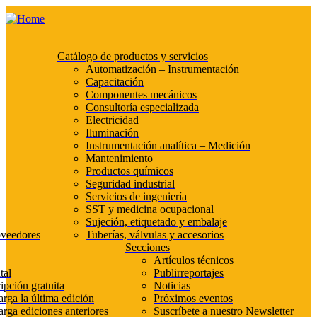
Catálogo de productos y servicios
Automatización – Instrumentación
Capacitación
Componentes mecánicos
Consultoría especializada
Electricidad
Iluminación
Instrumentación analítica – Medición
Mantenimiento
Productos químicos
Seguridad industrial
Servicios de ingeniería
SST y medicina ocupacional
Sujeción, etiquetado y embalaje
oveedores
Tuberías, válvulas y accesorios
Secciones
Artículos técnicos
tal
Publirreportajes
ipción gratuita
Noticias
rga la última edición
Próximos eventos
rga ediciones anteriores
Suscríbete a nuestro Newsletter