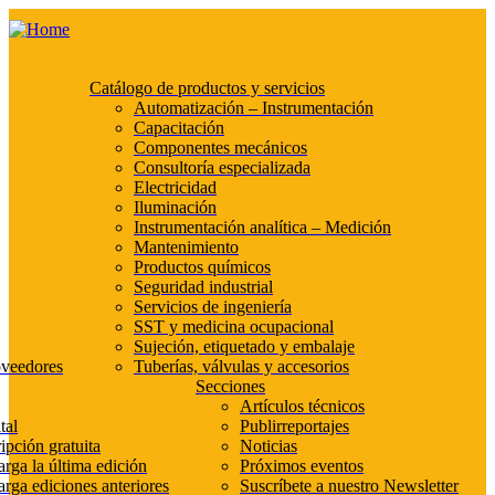
Catálogo de productos y servicios
Automatización – Instrumentación
Capacitación
Componentes mecánicos
Consultoría especializada
Electricidad
Iluminación
Instrumentación analítica – Medición
Mantenimiento
Productos químicos
Seguridad industrial
Servicios de ingeniería
SST y medicina ocupacional
Sujeción, etiquetado y embalaje
oveedores
Tuberías, válvulas y accesorios
Secciones
Artículos técnicos
tal
Publirreportajes
ipción gratuita
Noticias
rga la última edición
Próximos eventos
rga ediciones anteriores
Suscríbete a nuestro Newsletter