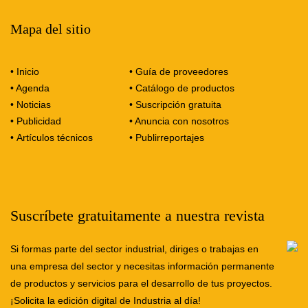
i
n
Mapa del sitio
f
o
r
• Inicio
• Guía de proveedores
m
a
• Agenda
• Catálogo de productos
c
• Noticias
• Suscripción gratuita
i
• Publicidad
• Anuncia con nosotros
ó
•
Artículos técnicos
•
Publirreportajes
n
Suscríbete gratuitamente a nuestra revista
Si formas parte del sector industrial, diriges o trabajas en
una empresa del sector y necesitas información permanente
de productos y servicios para el desarrollo de tus proyectos.
¡Solicita la edición digital de Industria al día!