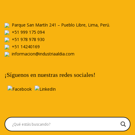
s
e
q
r
u
e
e
u
l
Parque San Martín 241 – Pueblo Libre, Lima, Perú.
s
e
u
+51 999 175 094
i
a
+51 978 978 930
n
l
+51 14240169
t
m
e
e
informacion@industriaaldia.com
r
n
e
t
s
e
¡Síguenos en nuestras redes sociales!
a
r
í
a
r
e
c
i
b
i
r