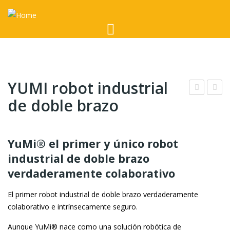
YUMI robot industrial
de doble brazo
aria
ont
dor
rola
es
dor
YuMi® el primer y único robot
de
es
industrial de doble brazo
Vel
pro
verdaderamente colaborativo
ocid
gra
ad
ma
El primer robot industrial de doble brazo verdaderamente
DCS
ble
colaborativo e intrínsecamente seguro.
800
s
Aunque YuMi® nace como una solución robótica de