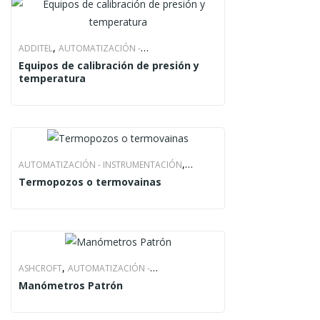
,
ADDITEL
AUTOMATIZACIÓN -
Equipos de calibración de presión y
,
,
INSTRUMENTACIÓN
ENERGOTEC
PRODUCTO
temperatura
,
AUTOMATIZACIÓN - INSTRUMENTACIÓN
Termopozos o termovainas
,
,
PRODUCTO
WINTERS
WINTERS INSTRUMENTS
,
ASHCROFT
AUTOMATIZACIÓN -
Manómetros Patrón
,
,
INSTRUMENTACIÓN
ENERGOTEC
PRODUCTO