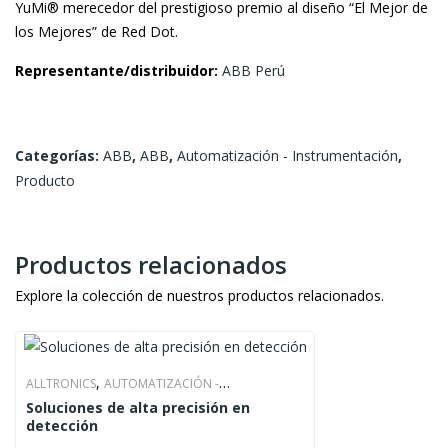
YuMi® merecedor del prestigioso premio al diseño “El Mejor de
los Mejores” de Red Dot.
Representante/distribuidor:
ABB Perú
Categorías:
ABB
,
ABB
,
Automatización - Instrumentación
,
Producto
Productos relacionados
Explore la colección de nuestros productos relacionados.
,
ALLTRONICS
AUTOMATIZACIÓN -
Soluciones de alta precisión en
,
,
,
INSTRUMENTACIÓN
ELECTRICIDAD
OPTEX
detección
PRODUCTO