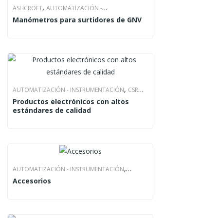
,
ASHCROFT
AUTOMATIZACIÓN -
Manómetros para surtidores de GNV
,
,
INSTRUMENTACIÓN
ENERGOTEC
PRODUCTO
,
AUTOMATIZACIÓN - INSTRUMENTACIÓN
CSR
Productos electrónicos con altos
,
,
IMPORT
EMAS
PRODUCTO
estándares de calidad
,
AUTOMATIZACIÓN - INSTRUMENTACIÓN
Accesorios
,
,
PRODUCTO
WINTERS
WINTERS INSTRUMENTS