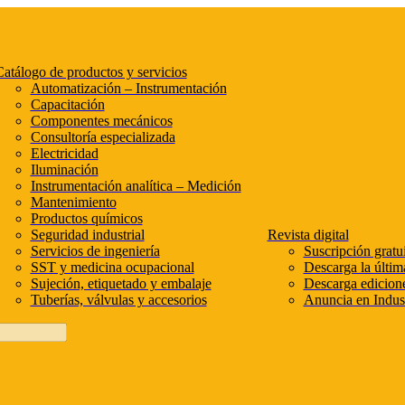
atálogo de productos y servicios
Automatización – Instrumentación
Capacitación
Componentes mecánicos
Consultoría especializada
Electricidad
Iluminación
Instrumentación analítica – Medición
Mantenimiento
Productos químicos
Seguridad industrial
Revista digital
Servicios de ingeniería
Suscripción gratui
SST y medicina ocupacional
Descarga la últim
Sujeción, etiquetado y embalaje
Descarga edicione
Tuberías, válvulas y accesorios
Anuncia en Indust