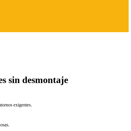
es sin desmontaje
ntornos exigentes.
uosas.