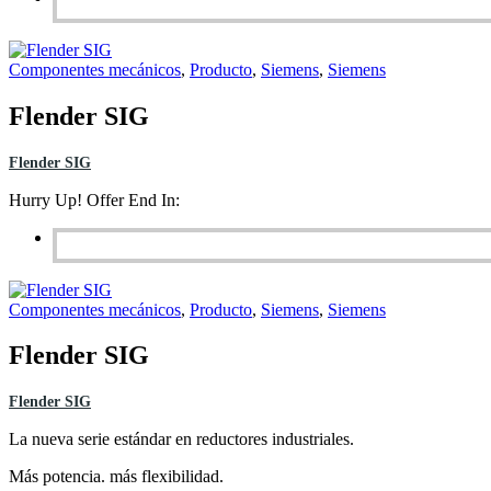
Componentes mecánicos
,
Producto
,
Siemens
,
Siemens
Flender SIG
Flender SIG
Hurry Up! Offer End In:
Componentes mecánicos
,
Producto
,
Siemens
,
Siemens
Flender SIG
Flender SIG
La nueva serie estándar en reductores industriales.
Más potencia. más flexibilidad.