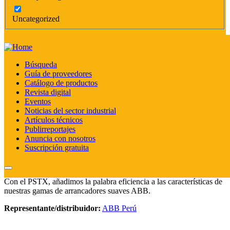
Uncategorized
Búsqueda
Guía de proveedores
Catálogo de productos
Reguladores PID Serie ATR – Visualizador serie STR
Revista digital
Arrancadores electrónicos y Controladores
Eventos
Noticias del sector industrial
Arrancadores electrónicos
Artículos técnicos
Publirreportajes
PSTX
Anuncia con nosotros
Suscripción gratuita
Combinación de modernos dispositivos de potencia con un
avanzado diseño de la electrónica y del software.
Con el PSTX, añadimos la palabra eficiencia a las características de
nuestras gamas de arrancadores suaves ABB.
Representante/distribuidor:
ABB Perú