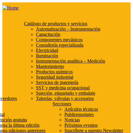
Catálogo de productos y servicios
Automatización – Instrumentación
Capacitación
Componentes mecánicos
Consultoría especializada
Electricidad
Iluminación
Instrumentación analítica – Medición
Mantenimiento
Productos químicos
Seguridad industrial
Servicios de ingeniería
SST y medicina ocupacional
Sujeción, etiquetado y embalaje
oveedores
Tuberías, válvulas y accesorios
Secciones
Artículos técnicos
tal
Publirreportajes
ipción gratuita
Noticias
rga la última edición
Próximos eventos
rga ediciones anteriores
Suscríbete a nuestro Newsletter