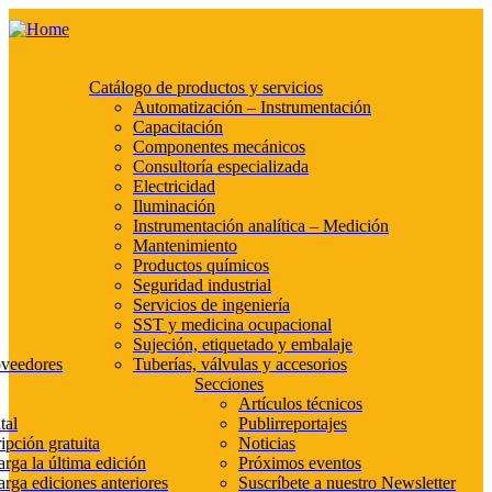
Catálogo de productos y servicios
Automatización – Instrumentación
Capacitación
Componentes mecánicos
Consultoría especializada
Electricidad
Iluminación
Instrumentación analítica – Medición
Mantenimiento
Productos químicos
Seguridad industrial
Servicios de ingeniería
SST y medicina ocupacional
Sujeción, etiquetado y embalaje
oveedores
Tuberías, válvulas y accesorios
Secciones
Artículos técnicos
tal
Publirreportajes
ipción gratuita
Noticias
rga la última edición
Próximos eventos
rga ediciones anteriores
Suscríbete a nuestro Newsletter