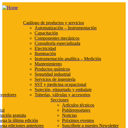
Catálogo de productos y servicios
Automatización – Instrumentación
Capacitación
Componentes mecánicos
Consultoría especializada
Electricidad
Iluminación
Instrumentación analítica – Medición
Mantenimiento
Productos químicos
Seguridad industrial
Servicios de ingeniería
SST y medicina ocupacional
Sujeción, etiquetado y embalaje
oveedores
Tuberías, válvulas y accesorios
Secciones
Artículos técnicos
tal
Publirreportajes
ipción gratuita
Noticias
rga la última edición
Próximos eventos
rga ediciones anteriores
Suscríbete a nuestro Newsletter