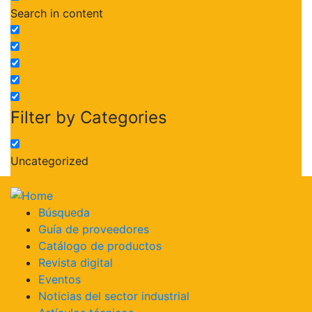
Search in content
Filter by Categories
Uncategorized
« Todos los Eventos
Búsqueda
Guía de proveedores
Este evento ha pasado.
Catálogo de productos
Revista digital
Eventos
Expo Perú Industrial 2025
Noticias del sector industrial