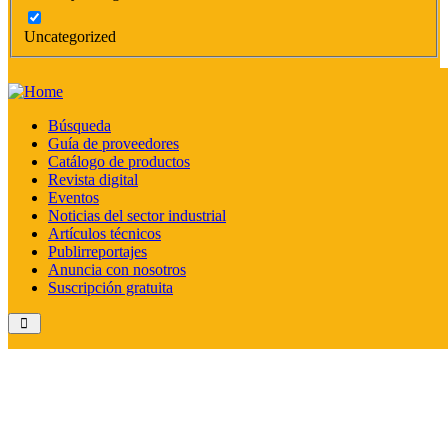
Uncategorized
Búsqueda
« Todos los Eventos
Guía de proveedores
Catálogo de productos
Este evento ha pasado.
Revista digital
Eventos
Noticias del sector industrial
14° Feria y congreso EXPOFRIO
Artículos técnicos
Publirreportajes
PERÚ LATAM
Anuncia con nosotros
Suscripción gratuita
octubre 20, 2023 @ 8:30 am
-
octubre 21, 2023 @ 7:30 pm