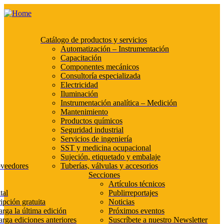
Catálogo de productos y servicios
Automatización – Instrumentación
Capacitación
Componentes mecánicos
Consultoría especializada
Electricidad
Iluminación
Instrumentación analítica – Medición
Mantenimiento
Productos químicos
Seguridad industrial
Servicios de ingeniería
SST y medicina ocupacional
Sujeción, etiquetado y embalaje
oveedores
Tuberías, válvulas y accesorios
Secciones
Artículos técnicos
tal
Publirreportajes
ipción gratuita
Noticias
rga la última edición
Próximos eventos
rga ediciones anteriores
Suscríbete a nuestro Newsletter